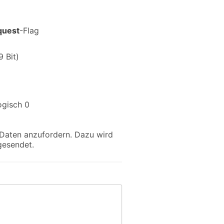
quest
-Flag
9 Bit)
ogisch 0
 Daten anzufordern. Dazu wird
gesendet.