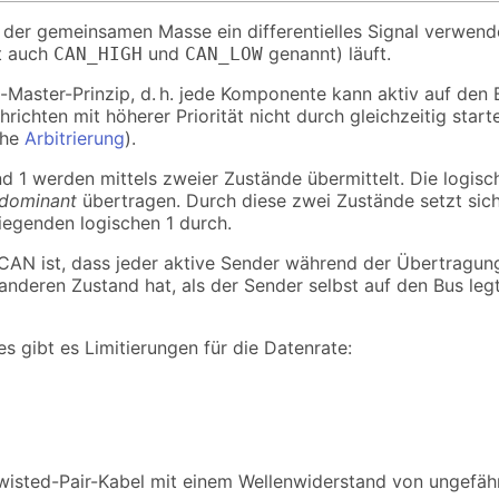
 der gemeinsamen Masse ein differentielles Signal verwend
t auch
und
genannt) läuft.
CAN_HIGH
CAN_LOW
-Master-Prinzip, d. h. jede Komponente kann aktiv auf den 
chrichten mit höherer Priorität nicht durch gleichzeitig star
ehe
Arbitrierung
).
d 1 werden mittels zweier Zustände übermittelt. Die logisc
dominant
übertragen. Durch diese zwei Zustände setzt sich
liegenden logischen 1 durch.
 CAN ist, dass jeder aktive Sender während der Übertragu
nderen Zustand hat, als der Sender selbst auf den Bus leg
s gibt es Limitierungen für die Datenrate:
wisted-Pair-Kabel mit einem Wellenwiderstand von ungefä