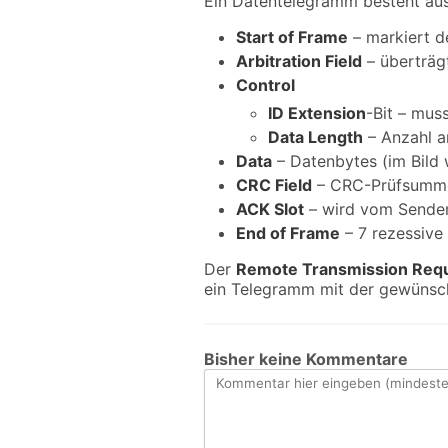
Ein Datentelegramm besteht aus
Start of Frame
– markiert de
Arbitration Field
– überträgt
Control
ID Extension
-Bit – muss
Data Length
– Anzahl a
Data
– Datenbytes (im Bild 
CRC Field
– CRC-Prüfsumm
ACK Slot
– wird vom Sender 
End of Frame
– 7 rezessive 
Der
Remote Transmission Req
ein Telegramm mit der gewünsch
Bisher keine Kommentare